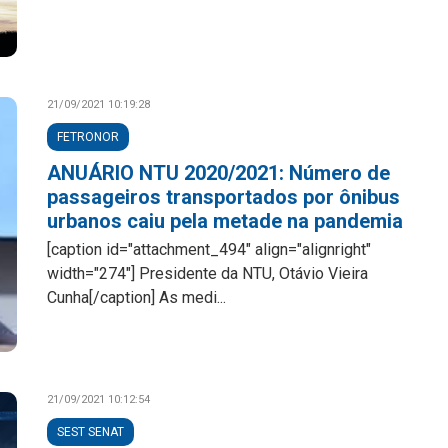
21/09/2021 10:19:28
FETRONOR
ANUÁRIO NTU 2020/2021: Número de
passageiros transportados por ônibus
urbanos caiu pela metade na pandemia
[caption id="attachment_494" align="alignright"
width="274"] Presidente da NTU, Otávio Vieira
Cunha[/caption] As medi...
21/09/2021 10:12:54
SEST SENAT