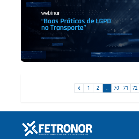
1
2
...
70
71
72