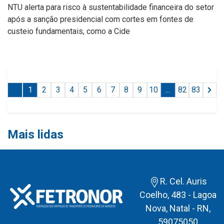
NTU alerta para risco à sustentabilidade financeira do setor
após a sanção presidencial com cortes em fontes de
custeio fundamentais, como a Cide
1
2
3
4
5
6
7
8
9
10
...
82
83
Mais lidas
R. Cel. Auris
Coelho, 483 - Lagoa
Nova, Natal - RN,
59075050