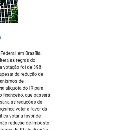
a
ederal, em Brasília.
ltera as regras do
a votação foi de 398
 apesar da redução de
ecanismos de
a alíquota do IR para
 financeiro, que passará
saria as reduções de
gnifica votar a favor da
ica votar a favor de
 terão redução de Imposto
forma do IR atualizará a