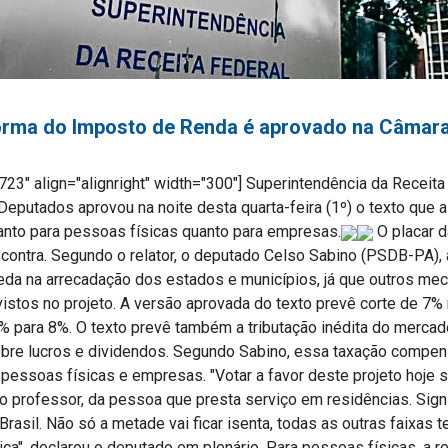
orma do Imposto de Renda é aprovado na Câmar
23" align="alignright" width="300"]
Superintendência da Receita F
Deputados aprovou na noite desta quarta-feira (1º) o texto que a
anto para pessoas físicas quanto para empresas.
O placar d
 contra. Segundo o relator, o deputado Celso Sabino (PSDB-PA),
eda na arrecadação dos estados e municípios, já que outros m
tos no projeto. A versão aprovada do texto prevê corte de 7% n
 para 8%. O texto prevê também a tributação inédita do mercado
obre lucros e dividendos. Segundo Sabino, essa taxação compen
pessoas físicas e empresas. "Votar a favor deste projeto hoje si
professor, da pessoa que presta serviço em residências. Signif
Brasil. Não só a metade vai ficar isenta, todas as outras faixas
a", declarou o deputado em plenário. Para pessoas físicas, a re