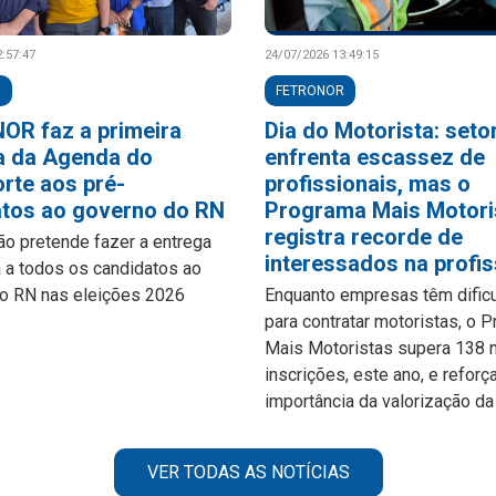
:57:47
24/07/2026 13:49:15
R
FETRONOR
OR faz a primeira
Dia do Motorista: seto
a da Agenda do
enfrenta escassez de
rte aos pré-
profissionais, mas o
atos ao governo do RN
Programa Mais Motori
registra recorde de
ão pretende fazer a entrega
interessados na profi
 a todos os candidatos ao
o RN nas eleições 2026
Enquanto empresas têm dific
para contratar motoristas, o 
Mais Motoristas supera 138 
inscrições, este ano, e reforç
importância da valorização da
VER TODAS AS NOTÍCIAS