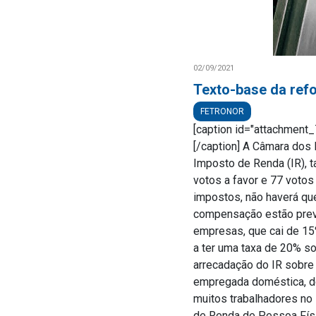
02/09/2021
Texto-base da ref
FETRONOR
[caption id="attachment_7
[/caption] A Câmara dos 
Imposto de Renda (IR), t
votos a favor e 77 votos
impostos, não haverá qu
compensação estão previs
empresas, que cai de 15%
a ter uma taxa de 20% s
arrecadação do IR sobre 
empregada doméstica, do 
muitos trabalhadores no 
de Renda de Pessoa Físic