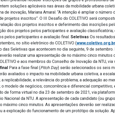
ntem soluções aplicáveis nas áreas da mobilidade urbana coleti
 de inovação, Mariana Amaral. “A intenção é ampliar o número d
de projetos inscritos”. O III Desafio do COLETIVO será compost
 avaliação dos projetos inscritos e deferimento das inscrições p
ão dos projetos pelos participantes e avaliação classificatória;
s pelos participantes e avaliação final.
Seletivas
Os resultados
etembro, no sítio eletrônico do COLETIVO (
www.coletivo.org.b
o das Seletivas que acontecem no dia seguinte, 9 de setembro. 
deverão realizar uma apresentação de no máximo cinco minutos 
COLETIVO e aos membros do Conselho de Inovação da NTU, via 
final
Para a fase final (
Pitch Day
) serão selecionados os seis m
erão avaliados o impacto na mobilidade urbana coletiva; a escala
; a replicabilidade; a relevância do problema; a adequação ao me
o modelo de negócios; concorrência e diferencial competitivo; e
do de forma virtual no dia 23 de setembro de 2021, via platafo
o Nacional da NTU. A apresentação de cada candidato (ou grupo)
no máximo cinco minutos. As apresentações deverão ser realiza
u a explicação do funcionamento de um protótipo da solução. A