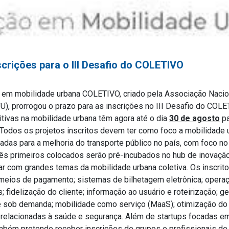
crições para o III Desafio do COLETIVO
 em mobilidade urbana COLETIVO, criado pela Associação Naci
U), prorrogou o prazo para as inscrições no III Desafio do COL
ivas na mobilidade urbana têm agora até o dia
30 de agosto
pa
 Todos os projetos inscritos devem ter como foco a mobilidade u
adas para a melhoria do transporte público no país, com foco no
três primeiros colocados serão pré-incubados no hub de inovação
ar com grandes temas da mobilidade urbana coletiva. Os inscrit
meios de pagamento; sistemas de bilhetagem eletrônica; operaçã
 fidelização do cliente; informação ao usuário e roteirização; g
rte sob demanda; mobilidade como serviço (MaaS); otimização do
 relacionadas à saúde e segurança. Além de startups focadas em
mbém pretende receber inscrições de grupos e profissionais de