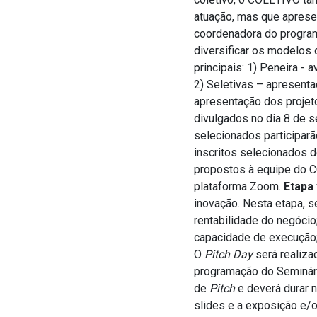
atuação, mas que aprese
coordenadora do programa
diversificar os modelos 
principais: 1) Peneira -
2) Seletivas – apresentaç
apresentação dos projeto
divulgados no dia 8 de s
selecionados participarã
inscritos selecionados 
propostos à equipe do 
plataforma Zoom.
Etapa 
inovação. Nesta etapa, s
rentabilidade do negócio
capacidade de execução; 
O
Pitch Day
será realiza
programação do Seminári
de
Pitch
e deverá durar 
slides e a exposição e/o