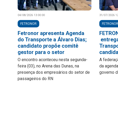
04/08/2026 13:00:00
31/07/2026 12
FETRONOR
FETRONO
Fetronor apresenta Agenda
FETRON
do Transporte a Álvaro Dias;
entreg
candidato propõe comitê
Transpo
gestor para o setor
candid
O encontro aconteceu nesta segunda-
A federaç
feira (03), no Arena das Dunas, na
da agenda
presença dos empresários do setor de
governo d
passageiros do RN