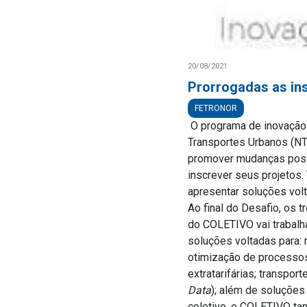
20/08/2021
Prorrogadas as ins
FETRONOR
O programa de inovação
Transportes Urbanos (NT
promover mudanças posit
inscrever seus projetos.
apresentar soluções volt
Ao final do Desafio, os 
do COLETIVO vai trabalh
soluções voltadas para: 
otimização de processos;
extratarifárias; transpo
Data
); além de soluções
coletivo, o COLETIVO ta