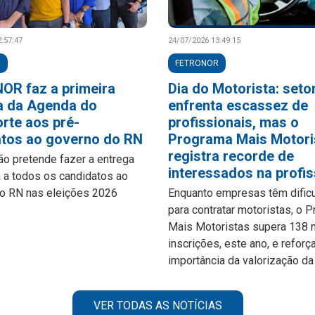
:57:47
24/07/2026 13:49:15
R
FETRONOR
OR faz a primeira
Dia do Motorista: seto
a da Agenda do
enfrenta escassez de
rte aos pré-
profissionais, mas o
atos ao governo do RN
Programa Mais Motori
registra recorde de
ão pretende fazer a entrega
interessados na profi
 a todos os candidatos ao
o RN nas eleições 2026
Enquanto empresas têm dific
para contratar motoristas, o 
Mais Motoristas supera 138 
inscrições, este ano, e reforç
importância da valorização da
VER TODAS AS NOTÍCIAS