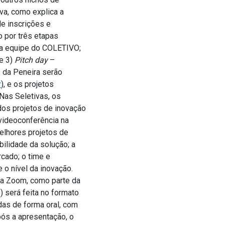
va, como explica a
e inscrições e
o por três etapas
ela equipe do COLETIVO;
 e 3)
Pitch day
–
 da Peneira serão
r
), e os projetos
Nas Seletivas, os
dos projetos de inovação
videoconferência na
elhores projetos de
bilidade da solução; a
rcado; o time e
 o nível da inovação.
rma Zoom, como parte da
 será feita no formato
das de forma oral, com
pós a apresentação, o