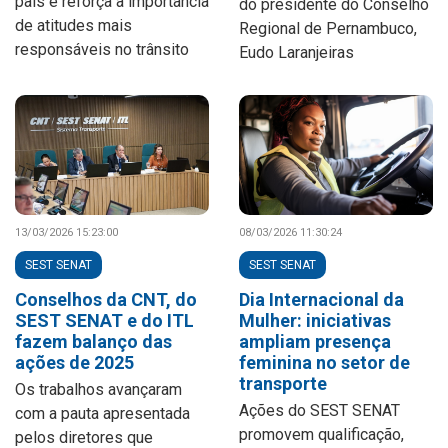
país e reforça a importância
do presidente do Conselho
de atitudes mais
Regional de Pernambuco,
responsáveis no trânsito
Eudo Laranjeiras
13/03/2026 15:23:00
08/03/2026 11:30:24
SEST SENAT
SEST SENAT
Conselhos da CNT, do
Dia Internacional da
SEST SENAT e do ITL
Mulher: iniciativas
fazem balanço das
ampliam presença
ações de 2025
feminina no setor de
transporte
Os trabalhos avançaram
Ações do SEST SENAT
com a pauta apresentada
promovem qualificação,
pelos diretores que