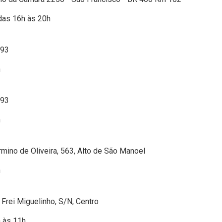
das 16h às 20h
293
h
293
h
rmino de Oliveira, 563, Alto de São Manoel
h
 Frei Miguelinho, S/N, Centro
h às 11h