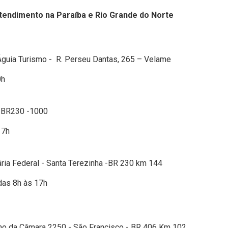
tendimento na Paraíba e Rio Grande do Norte
guia Turismo - R. Perseu Dantas, 265 – Velame
0h
 BR230 -1000
17h
ria Federal - Santa Terezinha -BR 230 km 144
das 8h às 17h
no da Câmara 2250 - São Francisco - BR 406 Km 102