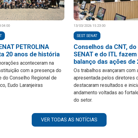
:04:00
13/03/2026 15:23:00
T
SEST SENAT
ENAT PETROLINA
Conselhos da CNT, do
a 20 anos de história
SENAT e do ITL fazem
balanço das ações de
orações aconteceram na
nstituição com a presença do
Os trabalhos avançaram com 
e do Conselho Regional de
apresentada pelos diretores 
o, Eudo Laranjeiras
destacaram resultados e inic
andamento voltadas ao fortal
do setor.
VER TODAS AS NOTÍCIAS