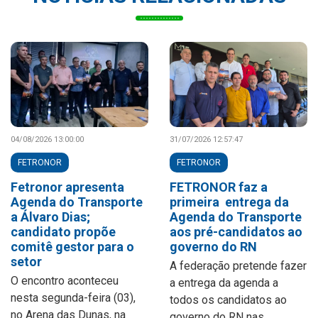
04/08/2026 13:00:00
31/07/2026 12:57:47
FETRONOR
FETRONOR
Fetronor apresenta
FETRONOR faz a
Agenda do Transporte
primeira entrega da
a Álvaro Dias;
Agenda do Transporte
candidato propõe
aos pré-candidatos ao
comitê gestor para o
governo do RN
setor
A federação pretende fazer
O encontro aconteceu
a entrega da agenda a
nesta segunda-feira (03),
todos os candidatos ao
no Arena das Dunas, na
governo do RN nas