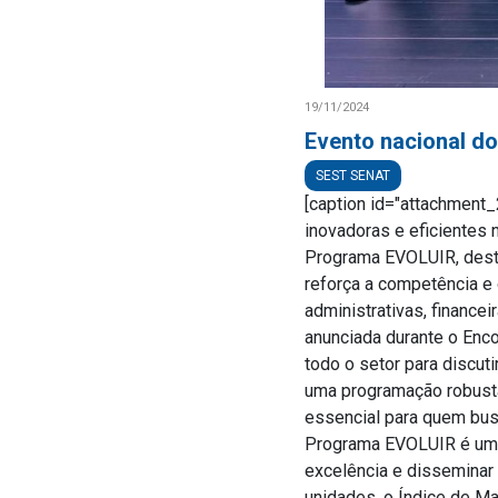
19/11/2024
Evento nacional d
SEST SENAT
[caption id="attachment_2
inovadoras e eficientes 
Programa EVOLUIR, desta
reforça a competência e
administrativas, finance
anunciada durante o Enco
todo o setor para discut
uma programação robusta
essencial para quem busc
Programa EVOLUIR é um p
excelência e disseminar
unidades, o Índice de Ma