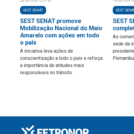
20/05/2026 12:21:56
19/05/2026 18
SEST SENAT
SEST SENA
SEST SENAT promove
SEST S
Mobilização Nacional do Maio
complet
Amarelo com ações em todo
As comem
o país
sede da i
A iniciativa leva ações de
president
conscientização a todo o país e reforça
Pernambuc
a importância de atitudes mais
responsáveis no trânsito