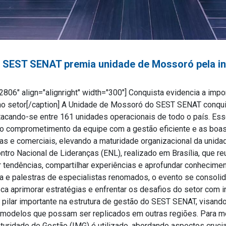
o SEST SENAT premia unidade de Mossoró pela i
806" align="alignright" width="300"]
Conquista evidencia a impor
no setor[/caption] A Unidade de Mossoró do SEST SENAT conquis
cando-se entre 161 unidades operacionais de todo o país. Es
 o comprometimento da equipe com a gestão eficiente e as boas
iras e comerciais, elevando a maturidade organizacional da unida
ntro Nacional de Lideranças (ENL), realizado em Brasília, que re
ir tendências, compartilhar experiências e aprofundar conhecim
 e palestras de especialistas renomados, o evento se consol
a aprimorar estratégias e enfrentar os desafios do setor com in
ilar importante na estrutura de gestão do SEST SENAT, visando
 modelos que possam ser replicados em outras regiões. Para 
turidade de Gestão (IMG) é utilizado, abordando aspectos cruci