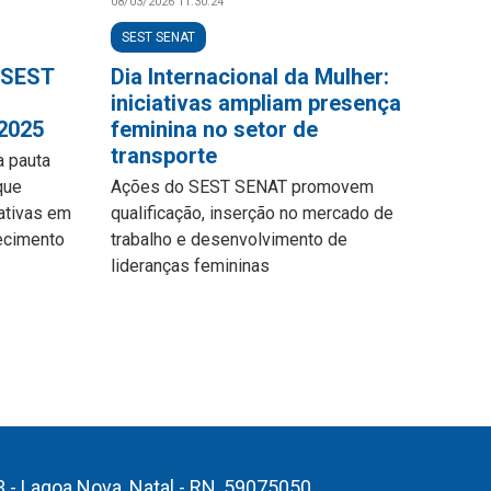
08/03/2026 11:30:24
SEST SENAT
 SEST
Dia Internacional da Mulher:
iniciativas ampliam presença
 2025
feminina no setor de
transporte
a pauta
que
Ações do SEST SENAT promovem
iativas em
qualificação, inserção no mercado de
ecimento
trabalho e desenvolvimento de
lideranças femininas
3 - Lagoa Nova, Natal - RN, 59075050