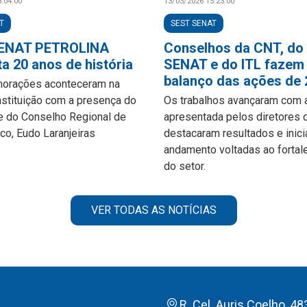
:04:00
13/03/2026 15:23:00
T
SEST SENAT
ENAT PETROLINA
Conselhos da CNT, do
a 20 anos de história
SENAT e do ITL fazem
balanço das ações de
orações aconteceram na
nstituição com a presença do
Os trabalhos avançaram com 
e do Conselho Regional de
apresentada pelos diretores 
o, Eudo Laranjeiras
destacaram resultados e inic
andamento voltadas ao fortal
do setor.
VER TODAS AS NOTÍCIAS
R. Cel. Auris Coelho, 48