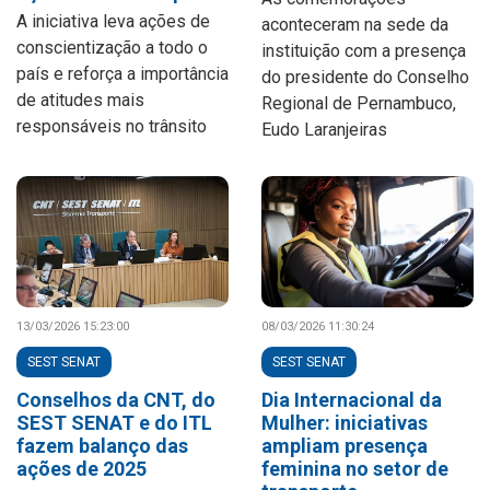
A iniciativa leva ações de
aconteceram na sede da
conscientização a todo o
instituição com a presença
país e reforça a importância
do presidente do Conselho
de atitudes mais
Regional de Pernambuco,
responsáveis no trânsito
Eudo Laranjeiras
13/03/2026 15:23:00
08/03/2026 11:30:24
SEST SENAT
SEST SENAT
Conselhos da CNT, do
Dia Internacional da
SEST SENAT e do ITL
Mulher: iniciativas
fazem balanço das
ampliam presença
ações de 2025
feminina no setor de