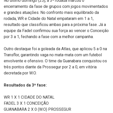
No último domingo (25), a 3ª rodada marcou o
encerramento da fase de grupos com jogos movimentados
e grandes atuações. No confronto mais equilibrado da
rodada, WR e Cidade do Natal empataram em 1 a 1,
resultado que classificou ambas para a próxima fase. Já a
equipe da Fadel confirmou sua força ao vencer o Conceição
por 3 a 1, fechando a fase com a melhor campanha.
Outro destaque foi a goleada da Atlas, que aplicou 5 a 0 na
Transflor, garantindo vaga no mata-mata com um futebol
envolvente e ofensivo. O time da Guanabara conquistou os
três pontos diante da Prossegur por 2 a 0, em vitória
decretada por W.O.
Resultados da 3ª fase:
WR 1 X 1 CIDADE DO NATAL
FADEL 3 X 1 CONCEIÇÃO
GUANABARA 2 X 0 (W.O) PROSSEGUR