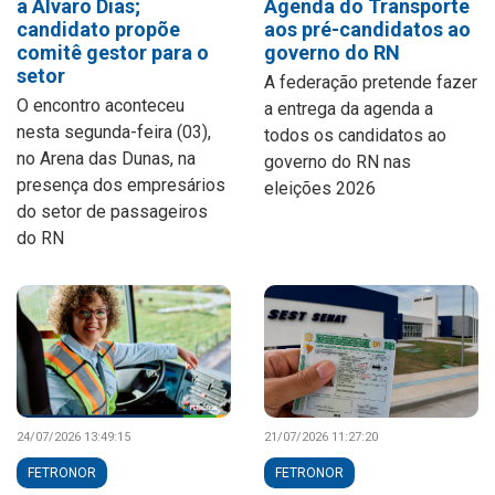
a Álvaro Dias;
Agenda do Transporte
candidato propõe
aos pré-candidatos ao
comitê gestor para o
governo do RN
setor
A federação pretende fazer
O encontro aconteceu
a entrega da agenda a
nesta segunda-feira (03),
todos os candidatos ao
no Arena das Dunas, na
governo do RN nas
presença dos empresários
eleições 2026
do setor de passageiros
do RN
24/07/2026 13:49:15
21/07/2026 11:27:20
FETRONOR
FETRONOR